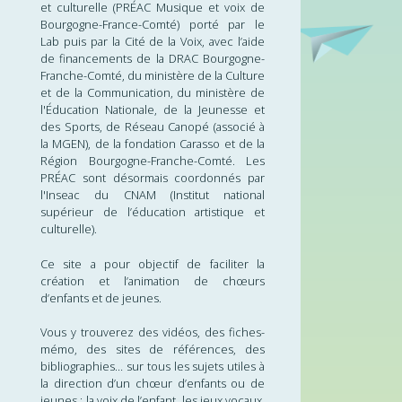
et culturelle (PRÉAC Musique et voix de
Bourgogne-France-Comté) porté par le
Se former
Lab puis par la Cité de la Voix, avec l’aide
de financements de la DRAC Bourgogne-
Franche-Comté, du ministère de la Culture
Improvisation, créativité
et de la Communication, du ministère de
l'Éducation Nationale, de la Jeunesse et
des Sports, de Réseau Canopé (associé à
la MGEN), de la fondation Carasso et de la
Région Bourgogne-Franche-Comté. Les
PRÉAC sont désormais coordonnés par
l'Inseac du CNAM (Institut national
supérieur de l’éducation artistique et
culturelle).
Ce site a pour objectif de faciliter la
création et l’animation de chœurs
d’enfants et de jeunes.
Vous y trouverez des vidéos, des fiches-
mémo, des sites de références, des
bibliographies… sur tous les sujets utiles à
la direction d’un chœur d’enfants ou de
jeunes : la voix de l’enfant, les jeux vocaux,