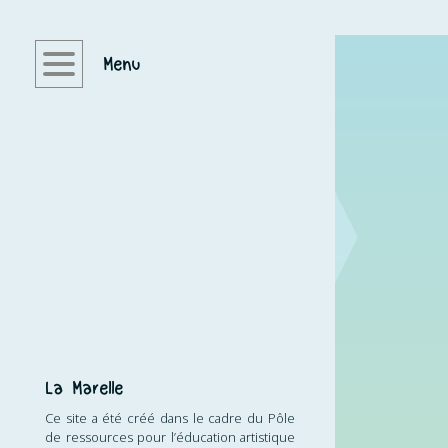
Menu
La Marelle
Réveil corporel
La voix et l’enfant
Jeux
Diriger
Apprendre, transmettre
La Marelle
Ce site a été créé dans le cadre du Pôle
de ressources pour l’éducation artistique
Répertoire