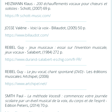
HEIZMANN Klaus -
200 échauffements vocaux pour chœurs et
solistes
- Schott, (2007) 69 p.
https://fr.schott-music.com/
JOSSE Valérie -
Voici la voix
- Billaudot, (2005) 50 p.
https://www.billaudot.com/
REIBEL Guy -
Jeux musicaux : essai sur l'invention musicale,
jeux vocaux
- Salabert, (1984) 272 p.
https://www.durand-salabert-eschig.com/fr-FR/
REIBEL Guy -
Le jeu vocal, chant spontané (DVD)
- Les éditions
musicales Artchipel, (2006)
https://www.artchipel.net/
SMITH Paul -
La méthode Voces8 : commencez votre journée
scolaire par un éveil musical de la voix, du corps et de l'esprit
-
Edition Peters, (2014) 70 p.