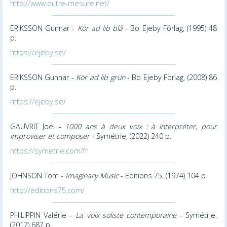
http://www.outre-mesure.net/
ERIKSSON Gunnar -
Kör ad lib blå
- Bo Ejeby Förlag, (1995) 48
p.
https://ejeby.se/
ERIKSSON Gunnar -
Kör ad lib grün
- Bo Ejeby Förlag, (2008) 86
p.
https://ejeby.se/
GAUVRIT Joël -
1000 ans à deux voix : à interpréter, pour
improviser et composer
- Symétrie, (2022) 240 p.
https://symetrie.com/fr
JOHNSON Tom -
Imaginary Music
- Editions 75, (1974) 104 p.
http://editions75.com/
PHILIPPIN Valérie -
La voix soliste contemporaine
- Symétrie,
(2017) 687 p.