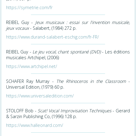
https://symetrie.com/fr
REIBEL Guy -
Jeux musicaux : essai sur l'invention musicale,
jeux vocaux
- Salabert, (1984) 272 p.
https://www.durand-salabert-eschig.com/fr-FR/
REIBEL Guy -
Le jeu vocal, chant spontané (DVD)
- Les éditions
musicales Artchipel, (2006)
https://www.artchipel.net/
SCHAFER Ray Murray -
The Rhinoceros in the Classroom
-
Universal Edition, (1979) 60 p.
https://www.universaledition.com/
STOLOFF Bob -
Scat! Vocal Improvisation Techniques
- Gerard
& Sarzin Publishing Co, (1996) 128 p.
https://www.halleonard.com/