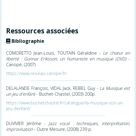
Ressources associées
Bibliographie
COMORETTO Jean-Louis, TOUTAIN Géraldine -
Le chœur en
liberté : Gunnar Eriksson, un humaniste en musique (DVD)
-
Canopé, (2007)
https://www.reseau-canope.fr/
DELALANDE François, VIDAL Jack, REIBEL Guy -
La Musique est
un jeu d'enfant
- Buchet-Chastel, (2003) 200p.
https://www.buchetchastel.fr/catalogue/la-musique-est-un-
jeu-denfant/
DUVIVIER Jérôme -
Jazz vocal : techniques, interprétation,
improvisation
- Outre Mesure, (2008) 239 p.