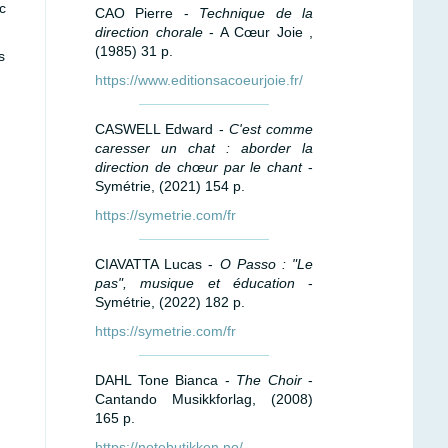
c
CAO Pierre -
Technique de la
direction chorale
- A Cœur Joie ,
(1985) 31 p.
s
https://www.editionsacoeurjoie.fr/
CASWELL Edward -
C'est comme
caresser un chat : aborder la
direction de chœur par le chant
-
Symétrie, (2021) 154 p.
https://symetrie.com/fr
CIAVATTA Lucas -
O Passo : "Le
pas", musique et éducation
-
Symétrie, (2022) 182 p.
https://symetrie.com/fr
DAHL Tone Bianca -
The Choir
-
Cantando Musikkforlag, (2008)
165 p.
https://notebutikken.no/