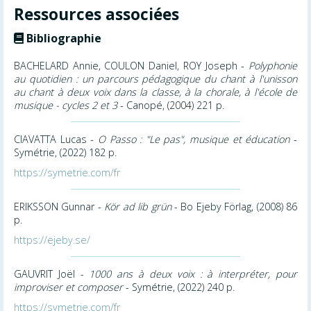
Ressources associées
Bibliographie
BACHELARD Annie, COULON Daniel, ROY Joseph -
Polyphonie
au quotidien : un parcours pédagogique du chant à l'unisson
au chant à deux voix dans la classe, à la chorale, à l'école de
musique - cycles 2 et 3
- Canopé, (2004) 221 p.
CIAVATTA Lucas -
O Passo : "Le pas", musique et éducation
-
Symétrie, (2022) 182 p.
https://symetrie.com/fr
ERIKSSON Gunnar -
Kör ad lib grün
- Bo Ejeby Förlag, (2008) 86
p.
https://ejeby.se/
GAUVRIT Joël -
1000 ans à deux voix : à interpréter, pour
improviser et composer
- Symétrie, (2022) 240 p.
https://symetrie.com/fr